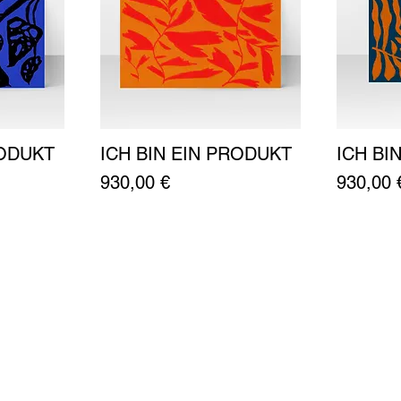
RODUKT
ICH BIN EIN PRODUKT
ICH BI
t
Schnellansicht
Preis
Preis
930,00 €
930,00 