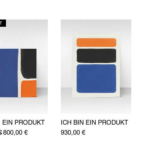
T
N EIN PRODUKT
ICH BIN EIN PRODUKT
Schnellansicht
Schnellansicht
dpreis
Sale-Preis
Preis
€
800,00 €
930,00 €