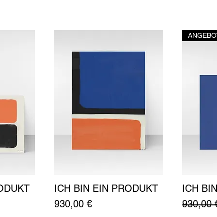
ANGEBO
RODUKT
ICH BIN EIN PRODUKT
ICH BI
t
Schnellansicht
Preis
Standar
930,00 €
930,00 